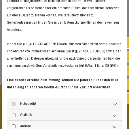
Ländern ist möglicherweise nicht mit dem in den EU-/EWR-Ländern
Das Team der Rayas-Autolackiererei kümmert sich sorgfältig um
vergleichbar. Es besteht daher ein erhöhtes Risiko, dass staatliche Behörden
Ihren Unfallschaden. Wir bieten Ihnen eine hochwertige und
auf diese Daten zugreifen können. Weitere Informationen zu
fachgerechte Instandsetzung, die mithilfe modernster Geräte von
Sicherheitsgarantien finden Sie in den Datenschutzrichtlinien des jeweiligen
unserem fachkundigen Personal durchgeführt wird. Wir stehen für
Anbieters.
technisch und optisch einwandfreie Karosseriearbeiten. Unsere
Mitarbeiter begutachten jeden Wagen genau und besprechen mit
Fest
Indem Sie auf „ALLE ZULASSEN" klicken, stimmen Sie sowohl dem Speichern
Ihnen die Möglichkeiten, die sich ergeben. Durch unsere effektiven
und Abrufen von Informationen auf Ihrem Gerät (§ 25 Abs. 1 TDDDG) sowie der
Mobil
Arbeitsabläufe erhalten Sie Ihren Wagen möglichst zeitnah und
anschließenden Datenverarbeitung für die nachfolgend dargestellten bzw. die
natürlich einwandfrei zurück.
von Ihnen ausgewählten Verarbeitungszwecke zu (Art 6 Abs. 1 lit. a. DSGVO).
What
Eine bereits erteilte Zustimmung können Sie jederzeit über den links
Mail
unten eingeblendeten Cookie-Button für die Zukunft widerrufen.
Inst
Überlassen Sie Ihr Auto unseren
Notwendig
fähigen Händen
Statistik
Ob Beulenbehebung oder Lackschäden – wir kümmern uns gerne um
Andere