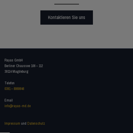
Kontaktieren Sie uns
Rayas GmbH
Berliner Chaussee 106 – 112
39114 Magdeburg
Telefon
0391 – 8868646
Email
info@rayas-md.de
Impressum
und
Datenschutz