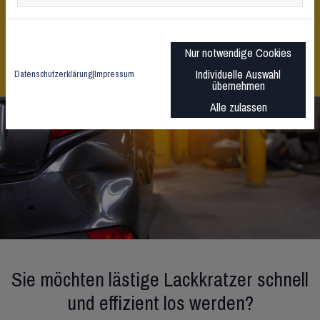
die Instandsetzung Ihres Wagens. Profitieren Sie von unserem
kompetenten Service und einem angemessenen Preis-
Leistungsverhältnis.
Nur notwendige Cookies
Individuelle Auswahl
Datenschutzerklärung
|
Impressum
übernehmen
Alle zulassen
Sie möchten lästige Lackkratzer schnell
und effizient los werden?