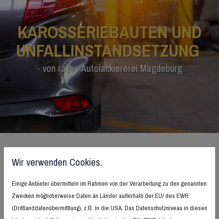
KAROSSERIEBAUTEN UND
UNFALLINSTANDSETZUNG
- von rayas Autolackiererei Magdeburg
Wir reparieren Ihren Wagen
Wir verwenden Cookies.
Sie hatten neulich einen kleineren Unfall und müssen
Einige Anbieter übermitteln im Rahmen von der Verarbeitung zu den genannten
Ihr Auto jetzt reparieren lassen?
Zwecken möglicherweise Daten an Länder außerhalb der EU/ des EWR
(Drittlanddatenübermittlung), z.B. in die USA. Das Datenschutzniveau in diesen